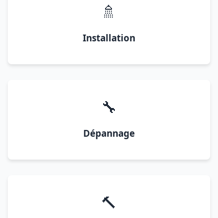
🚿
Installation
🔧
Dépannage
🔨