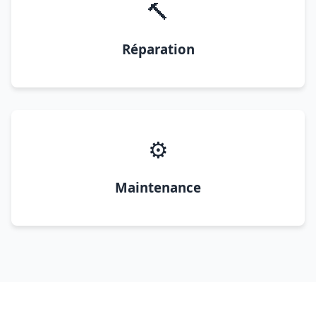
🔨
Réparation
⚙️
Maintenance