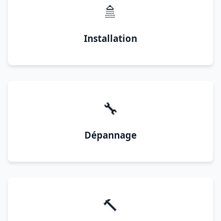
🚿
Installation
🔧
Dépannage
🔨