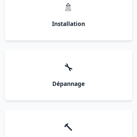
🚿
Installation
🔧
Dépannage
🔨