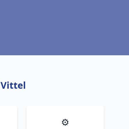
Vittel
⚙️