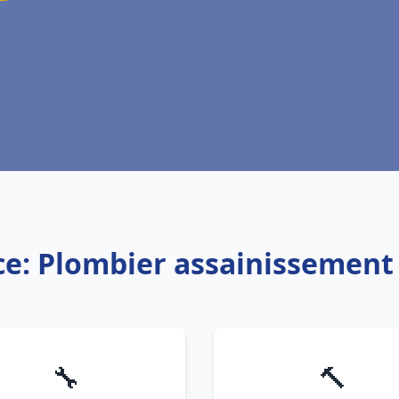
ce: Plombier assainissement 
🔧
🔨