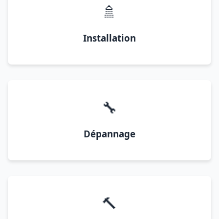
🚿
Installation
🔧
Dépannage
🔨