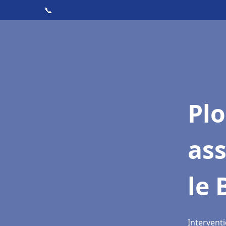
📞
Pl
ass
le 
Interventi