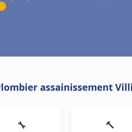
Plombier assainissement Villi
🔧
🔨