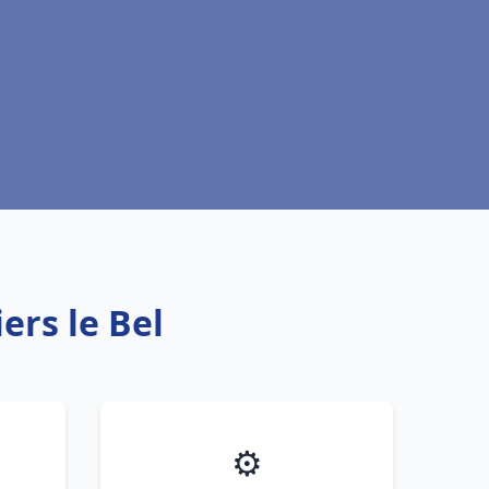
ers le Bel
⚙️