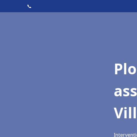
📞
Pl
as
Vi
Interventi