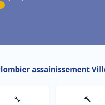
 Plombier assainissement Vil
🔧
🔨