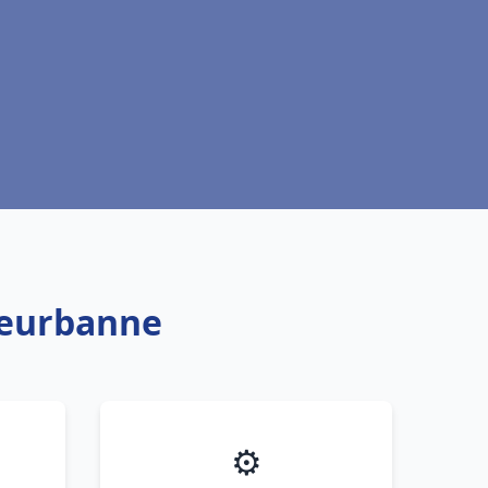
leurbanne
⚙️