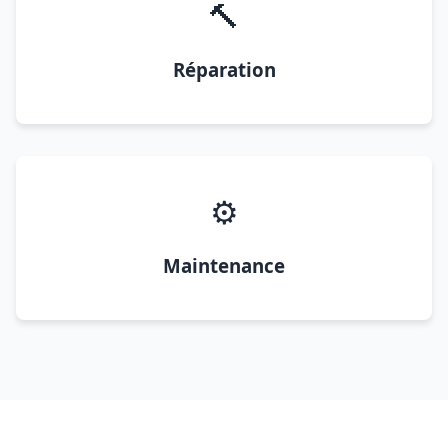
🔨
Réparation
⚙️
Maintenance