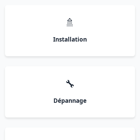
🚿
Installation
🔧
Dépannage