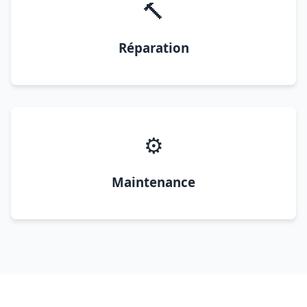
🔨
Réparation
⚙️
Maintenance