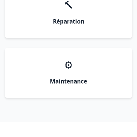
🔨
Réparation
⚙️
Maintenance