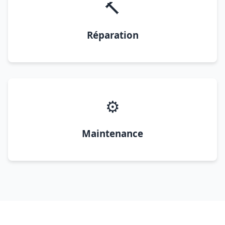
🔨
Réparation
⚙️
Maintenance