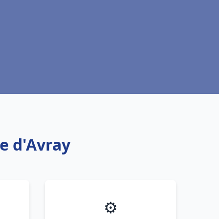
e d'Avray
⚙️