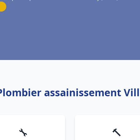
Plombier assainissement Vill
🔧
🔨