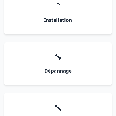
🚿
Installation
🔧
Dépannage
🔨