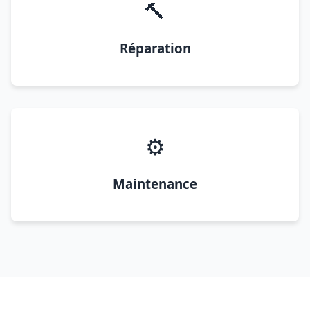
🔨
Réparation
⚙️
Maintenance