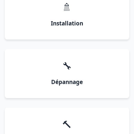
🚿
Installation
🔧
Dépannage
🔨