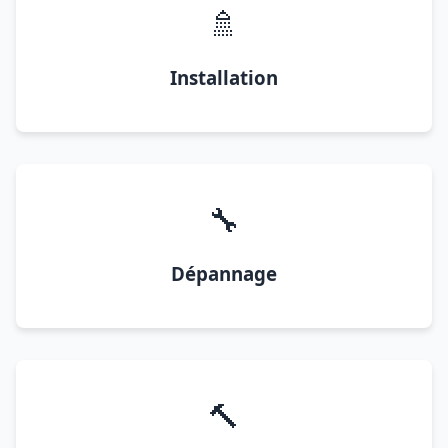
🚿
Installation
🔧
Dépannage
🔨