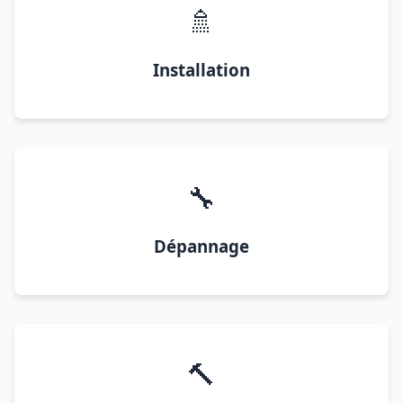
🚿
Installation
🔧
Dépannage
🔨