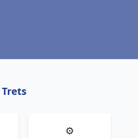
 Trets
⚙️