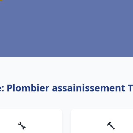
e: Plombier assainissement 
🔧
🔨