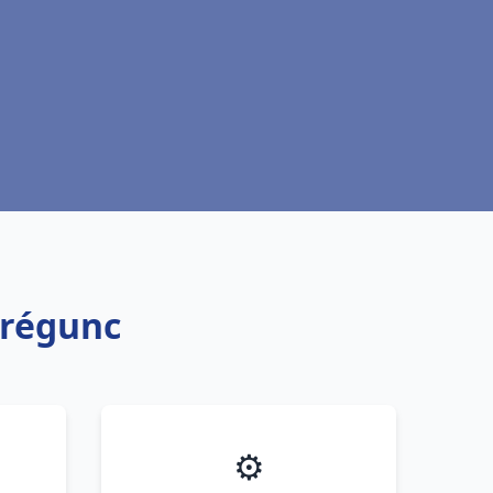
Trégunc
⚙️