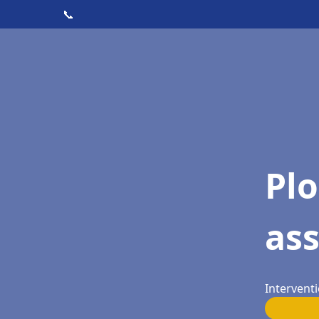
📞
Pl
as
Intervent