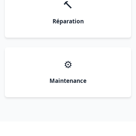
🔨
Réparation
⚙️
Maintenance