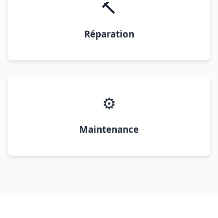
🔨
Réparation
⚙️
Maintenance