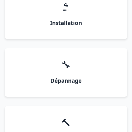
🚿
Installation
🔧
Dépannage
🔨