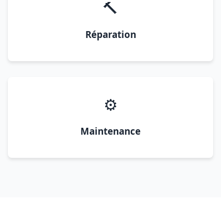
🔨
Réparation
⚙️
Maintenance