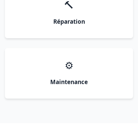
🔨
Réparation
⚙️
Maintenance