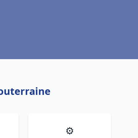
outerraine
⚙️