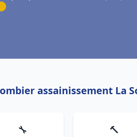
Plombier assainissement La S
🔧
🔨