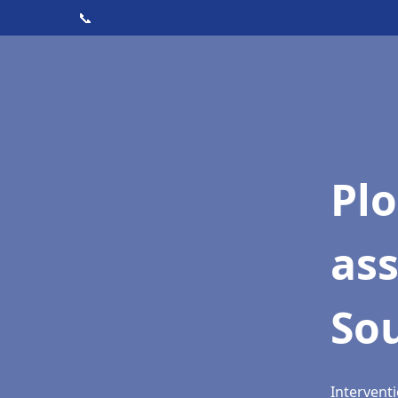
📞
Pl
as
So
Interventi