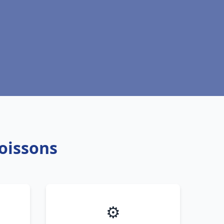
oissons
⚙️