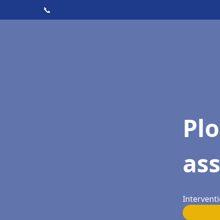
📞
Pl
as
Interventi