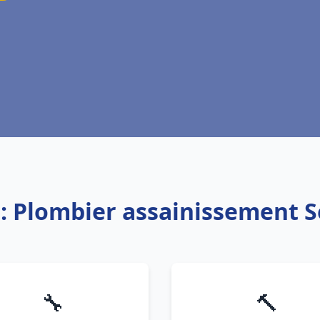
e: Plombier assainissement S
🔧
🔨