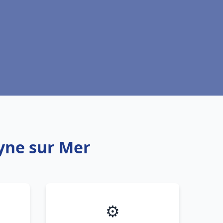
yne sur Mer
⚙️