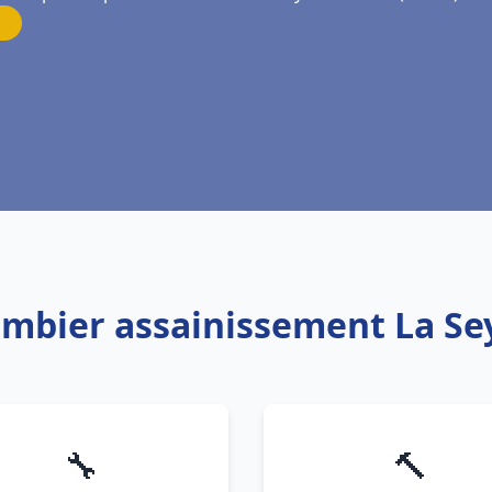
lombier assainissement La Se
🔧
🔨