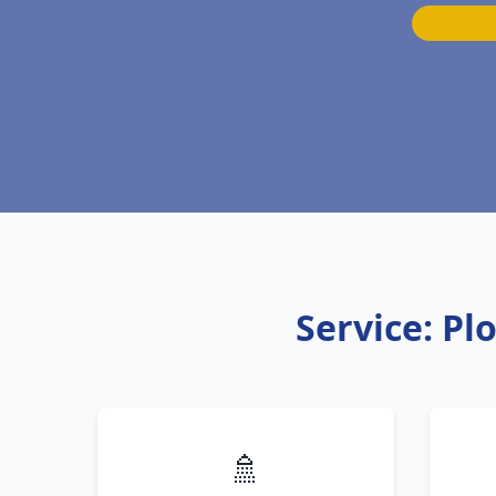
Service: P
🚿