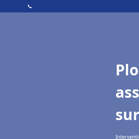
📞
Pl
as
su
Interventi