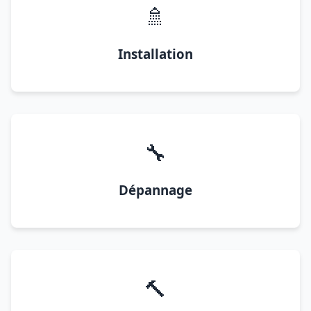
🚿
Installation
🔧
Dépannage
🔨