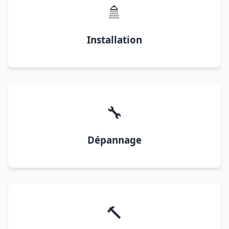
🚿
Installation
🔧
Dépannage
🔨