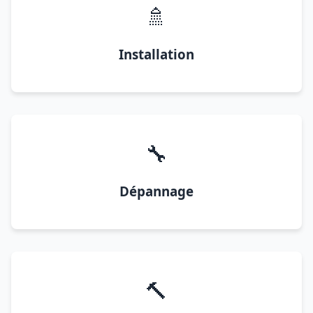
🚿
Installation
🔧
Dépannage
🔨