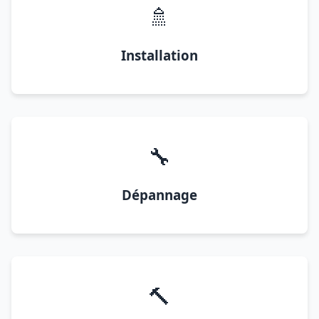
🚿
Installation
🔧
Dépannage
🔨