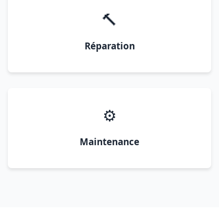
🔨
Réparation
⚙️
Maintenance