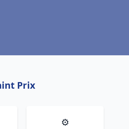
int Prix
⚙️