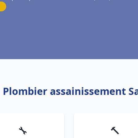
: Plombier assainissement Sa
🔧
🔨