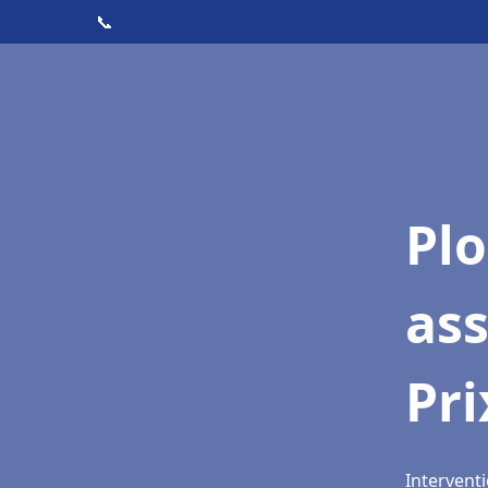
📞
Pl
as
Pri
Interventi