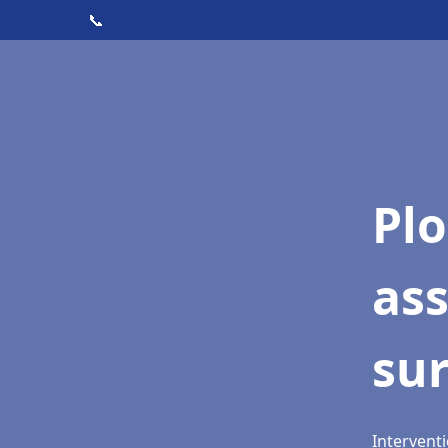
📞
Pl
ass
sur
Interventi