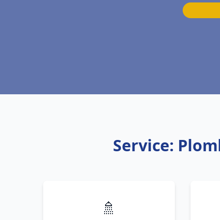
Service: Plom
🚿