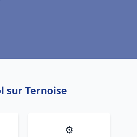
l sur Ternoise
⚙️