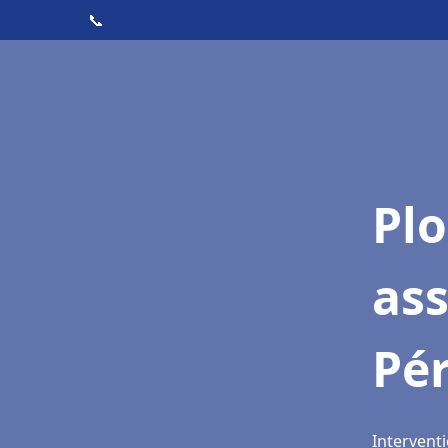
📞
Pl
as
Pé
Interventi