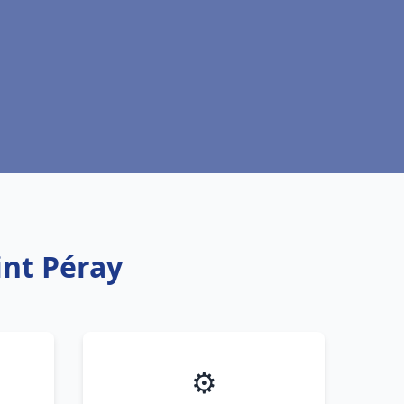
int Péray
⚙️