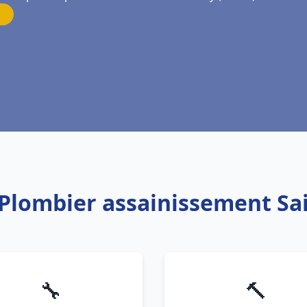
 Plombier assainissement Sa
🔧
🔨