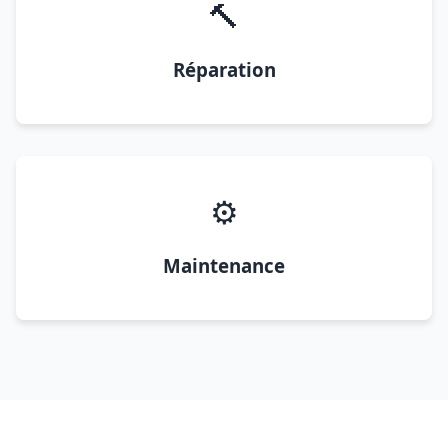
🔨
Réparation
⚙️
Maintenance