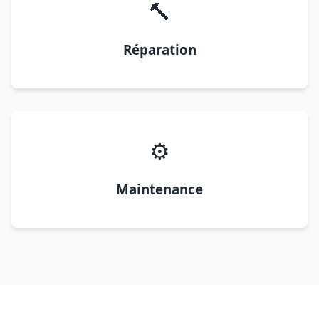
🔨
Réparation
⚙️
Maintenance