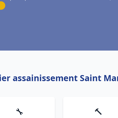
ier assainissement Saint Mar
🔧
🔨