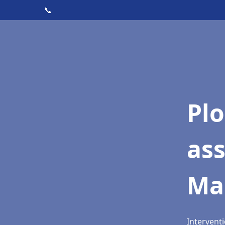
📞
Pl
as
Mar
Interventi