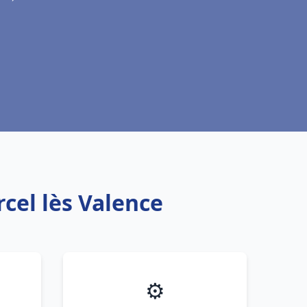
cel lès Valence
⚙️