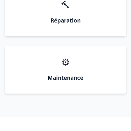
🔨
Réparation
⚙️
Maintenance