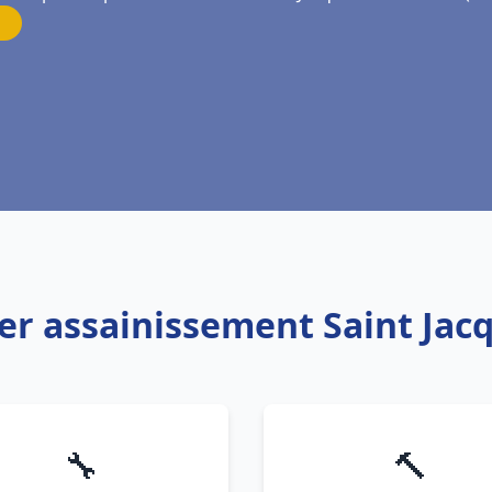
er assainissement Saint Jac
🔧
🔨