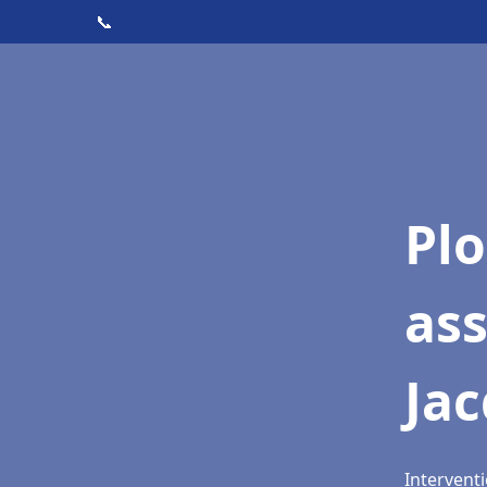
📞
Pl
as
Jac
Interventi