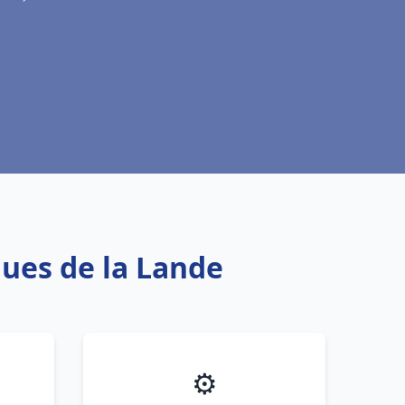
ques de la Lande
⚙️