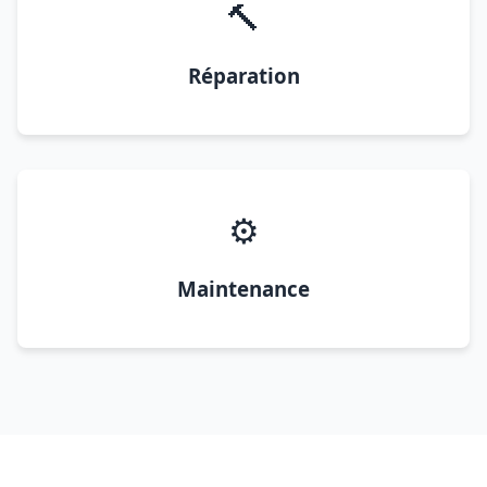
🔨
Réparation
⚙️
Maintenance