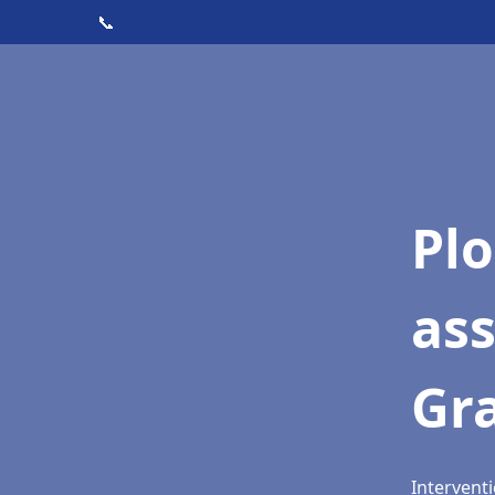
📞
Pl
as
Gr
Interventi