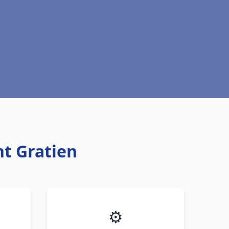
nt Gratien
⚙️