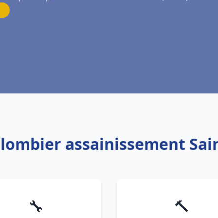
Plombier assainissement Sai
🔧
🔨