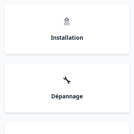
🚿
Installation
🔧
Dépannage