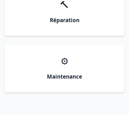
🔨
Réparation
⚙️
Maintenance