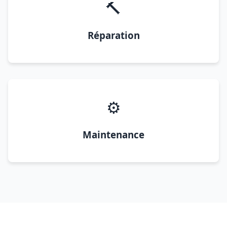
🔨
Réparation
⚙️
Maintenance