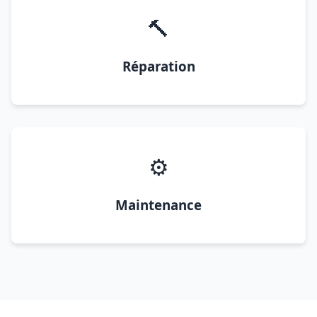
🔨
Réparation
⚙️
Maintenance