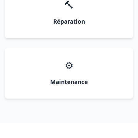
🔨
Réparation
⚙️
Maintenance