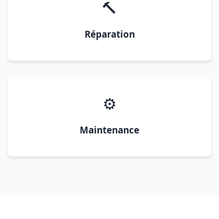
🔨
Réparation
⚙️
Maintenance