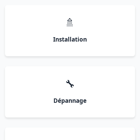
🚿
Installation
🔧
Dépannage