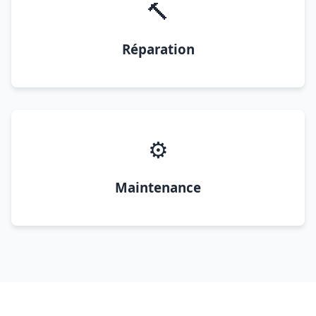
🔨
Réparation
⚙️
Maintenance