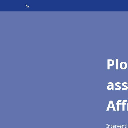
📞
Pl
as
Aff
Interventi