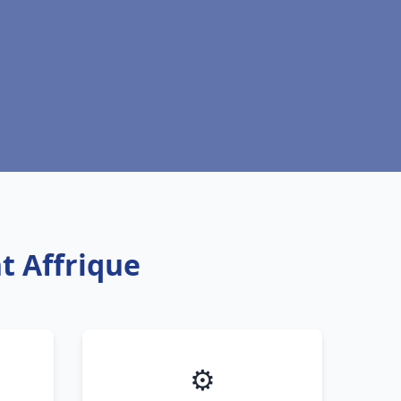
t Affrique
⚙️