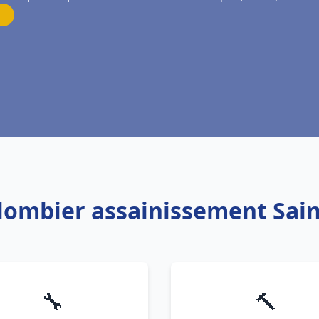
Plombier assainissement Sain
🔧
🔨